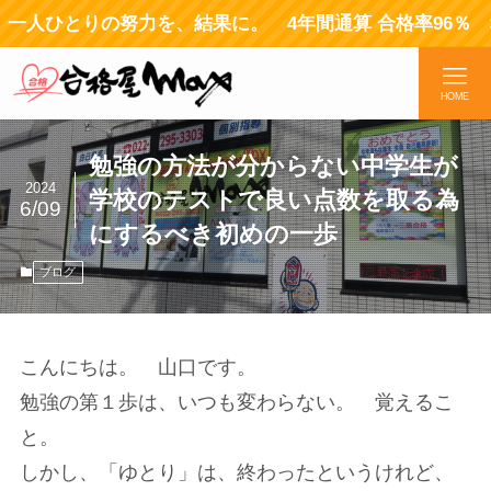
ひとりの努力を、結果に。 4年間通算 合格率96％ 幸
HOME
勉強の方法が分からない中学生が
2024
学校のテストで良い点数を取る為
6/09
にするべき初めの一歩
ブログ
こんにちは。 山口です。
勉強の第１歩は、いつも変わらない。 覚えるこ
と。
しかし、「ゆとり」は、終わったというけれど、