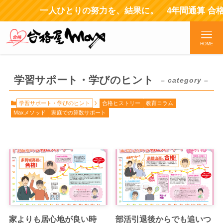
一人ひとりの努力を、結果に。 4年間通算 合
HOME
学習サポート・学びのヒント
– category –
学習サポート・学びのヒント
合格ヒストリー
教育コラム
Maxメソッド
家庭での算数サポート
家よりも居心地が良い時
部活引退後からでも追いつ