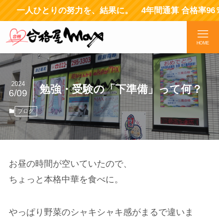
一人ひとりの努力を、結果に。 4年間通算 合格率96％
HOME
2024
勉強・受験の「下準備」って何？
6/09
ブログ
お昼の時間が空いていたので、
ちょっと本格中華を食べに。
やっぱり野菜のシャキシャキ感がまるで違いま