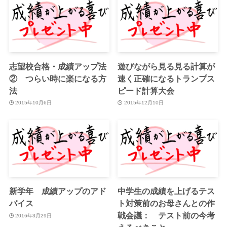
志望校合格・成績アップ法
遊びながら見る見る計算が
② つらい時に楽になる方
速く正確になるトランプス
法
ピード計算大会
2015年10月6日
2015年12月10日
新学年 成績アップのアド
中学生の成績を上げるテス
バイス
ト対策前のお母さんとの作
戦会議： テスト前の今考
2016年3月29日