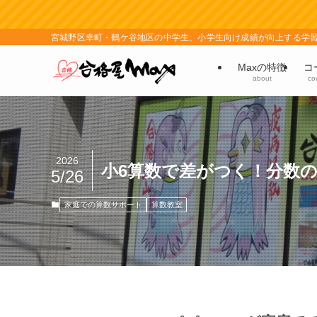
宮城野区幸町・鶴ケ谷地区の中学生、小学生向け成績が向上する学
Maxの特徴
コ
about
co
2026
小6算数で差がつく！分数
5/26
家庭での算数サポート
算数教室