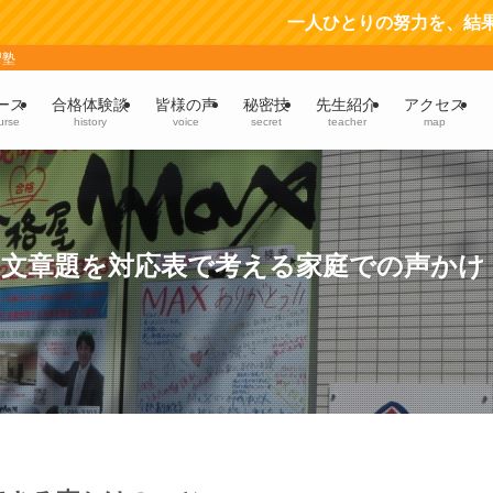
一人ひとりの努力を、結果に。 4年間通
習塾
ース
合格体験談
皆様の声
秘密技
先生紹介
アクセス
urse
history
voice
secret
teacher
map
の文章題を対応表で考える家庭での声かけ