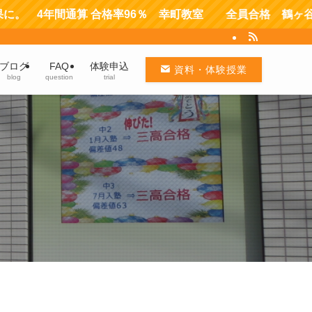
算 合格率96％ 幸町教室 全員合格 鶴ヶ谷教室
ブログ
FAQ
体験申込
資料・体験授業
blog
question
trial