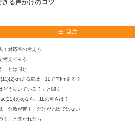
できる声かけのコツ
目次
夫！対応表の考え方
で考えてみる
ることは同じ
ac{11}{2}​km走る車は、1Lで何km走る？
はどう動いている？」と聞く
rac{21}{5}​kgなら、1Lの重さは？
は「分数が苦手」だけが原因ではない
の？」と聞かれたら