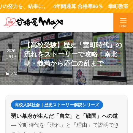
、結果に。 4年間通算 合格率96％ 幸町教室 全員合
HOME
【高校受験】歴史「室町時代」の
2026
流れをストーリーで攻略！南北
1/03
朝・義満から応仁の乱まで
入試
高校入試社会｜歴史ストーリー解説シリーズ
弱い幕府が生んだ「自立」と「戦国」への道
― 室町時代を「流れ」と「理由」で説明でき