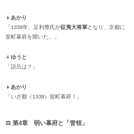
👧
あかり
「1338年、足利尊氏が
征夷大将軍
となり、京都に
室町幕府を開いた。」
👦
ゆうと
「語呂は？」
👧
あかり
「いざ都（1338）室町幕府！」
⚖ 第4章 弱い幕府と「管領」