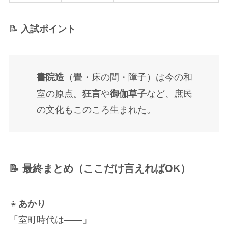
📝
入試ポイント
書院造
（畳・床の間・障子）は今の和
室の原点。
狂言
や
御伽草子
など、庶民
の文化もこのころ生まれた。
📝 最終まとめ（ここだけ言えればOK）
👧
あかり
「室町時代は――」