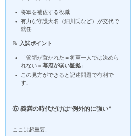
将軍を補佐する役職
有力な守護大名（細川氏など）が交代で
就任
📝
入試ポイント
「管領が置かれた＝将軍一人では決めら
れない＝
幕府が弱い証拠
」
この見方ができると記述問題で有利で
す。
⑤ 義満の時代だけは“例外的に強い”
ここは超重要。