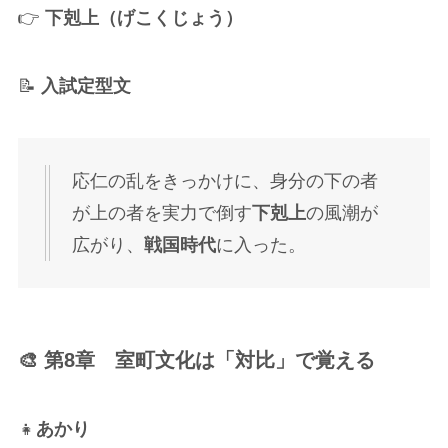
👉
下剋上（げこくじょう）
📝
入試定型文
応仁の乱をきっかけに、身分の下の者
が上の者を実力で倒す
下剋上
の風潮が
広がり、
戦国時代
に入った。
🎨 第8章 室町文化は「対比」で覚える
👧
あかり