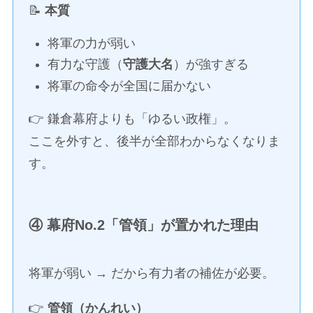
📝
本質
将軍の力が弱い
有力な守護（
守護大名
）が強すぎる
将軍の命令が全国に届かない
👉 鎌倉幕府よりも「ゆるい政権」。
ここを外すと、後半が全部わからなくなりま
す。
④ 幕府No.2「管領」が置かれた理由
将軍が弱い → だから有力者の補佐が必要。
👉
管領（かんれい）