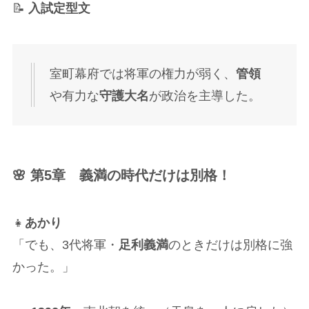
📝
入試定型文
室町幕府では将軍の権力が弱く、
管領
や有力な
守護大名
が政治を主導した。
🌸 第5章 義満の時代だけは別格！
👧
あかり
「でも、3代将軍・
足利義満
のときだけは別格に強
かった。」