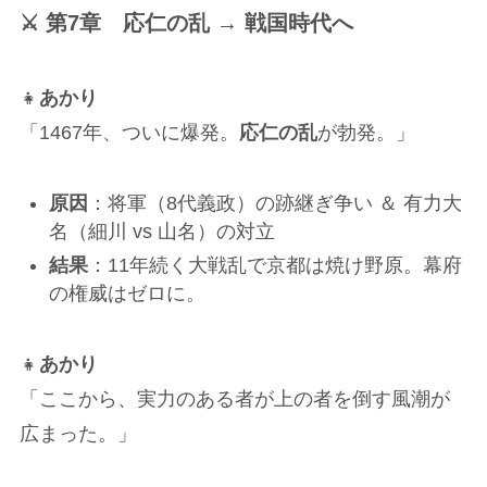
⚔ 第7章 応仁の乱 → 戦国時代へ
👧
あかり
「1467年、ついに爆発。
応仁の乱
が勃発。」
原因
：将軍（8代義政）の跡継ぎ争い ＆ 有力大
名（細川 vs 山名）の対立
結果
：11年続く大戦乱で京都は焼け野原。幕府
の権威はゼロに。
👧
あかり
「ここから、実力のある者が上の者を倒す風潮が
広まった。」