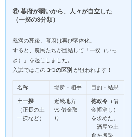
⑥ 幕府が弱いから、人々が自立した
（一揆の3分類）
義満の死後、幕府は再び弱体化。
すると、農民たちが団結して「一揆（いっ
き）」を起こしました。
入試ではこの
3つの区別
が狙われます！
名称
場所・相手
目的・結果
土一揆
近畿地方
徳政令
（借
（正長の土
vs 借金取
金帳消し）
一揆など）
り
を求めた。
酒屋や土
倉を襲撃。