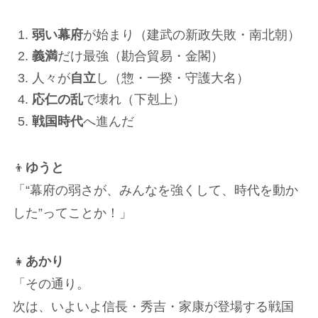
弱い幕府
が始まり（建武の新政失敗・南北朝）
義満
だけ最強（勘合貿易・金閣）
人々が
自立
し（惣・一揆・守護大名）
応仁の乱
で壊れ（下剋上）
戦国時代
へ進んだ
👦
ゆうと
「“幕府の弱さが、みんなを強くして、時代を動か
した”ってことか！」
👧
あかり
「その通り。
次は、いよいよ信長・秀吉・家康が登場する戦国