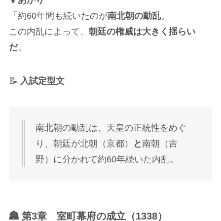
👧
あかり
「約60年間も続いたのが
南北朝の動乱
。
この内乱によって、
朝廷の権威は大きく揺らい
だ
。
📝
入試定型文
南北朝の動乱は、天皇の正統性をめぐ
り、朝廷が北朝（京都）
と
南朝（吉
野）に分かれて約60年続いた内乱。
🏯 第3章 室町幕府の成立（1338）