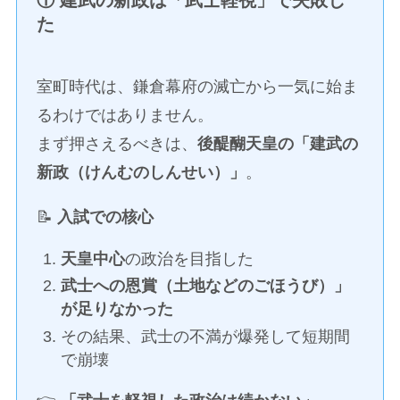
① 建武の新政は「武士軽視」で失敗し
た
室町時代は、鎌倉幕府の滅亡から一気に始ま
るわけではありません。
まず押さえるべきは、
後醍醐天皇の「建武の
新政（けんむのしんせい）」
。
📝
入試での核心
天皇中心
の政治を目指した
武士への恩賞（土地などのごほうび）」
が足りなかった
その結果、武士の不満が爆発して短期間
で崩壊