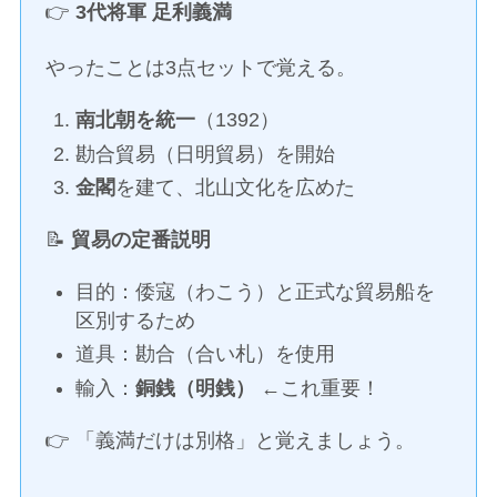
👉
3代将軍 足利義満
やったことは3点セットで覚える。
南北朝を統一
（1392）
勘合貿易（日明貿易）を開始
金閣
を建て、北山文化を広めた
📝
貿易の定番説明
目的：倭寇（わこう）と正式な貿易船を
区別するため
道具：勘合（合い札）を使用
輸入：
銅銭（明銭）
←これ重要！
👉 「義満だけは別格」と覚えましょう。