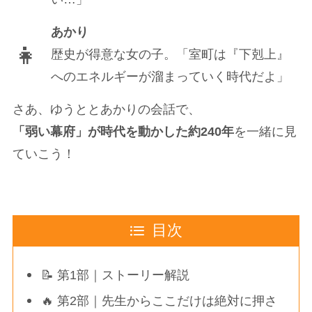
あかり
👧
歴史が得意な女の子。「室町は『下剋上』
へのエネルギーが溜まっていく時代だよ」
さあ、ゆうととあかりの会話で、
「弱い幕府」が時代を動かした約240年
を一緒に見
ていこう！
目次
📝 第1部｜ストーリー解説
🔥 第2部｜先生からここだけは絶対に押さ