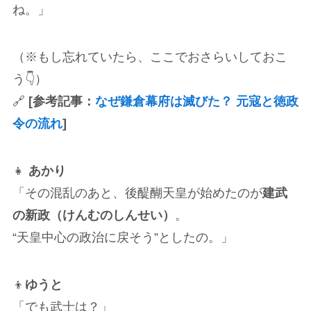
ね。」
（※もし忘れていたら、ここでおさらいしておこ
う👇）
🔗
[参考記事：
なぜ鎌倉幕府は滅びた？ 元寇と徳政
令の流れ
]
👧
あかり
「その混乱のあと、後醍醐天皇が始めたのが
建武
の新政（けんむのしんせい）
。
“天皇中心の政治に戻そう”としたの。」
👦
ゆうと
「でも武士は？」