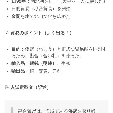
1392年
：南北朝を統一（天皇を一人に戻した）
日明貿易（勘合貿易）を開始
金閣
を建て北山文化を広めた
💡
貿易のポイント（よく出る！）
目的
：倭寇（わこう）と正式な貿易船を区別す
るため、勘合（合い札）を使った。
輸入品
：
銅銭（明銭）
、生糸
輸出品
：銅、硫黄、刀剣
📝
入試定型文（記述）
勘合貿易は、海賊である
倭寇
を取り締