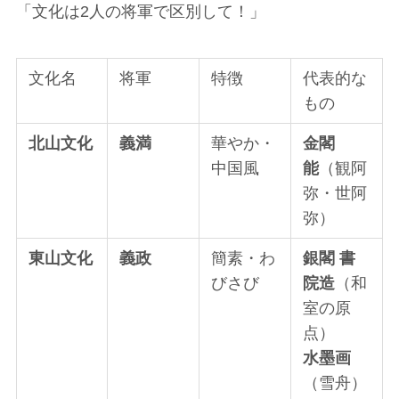
「文化は2人の将軍で区別して！」
文化名
将軍
特徴
代表的な
もの
北山文化
義満
華やか・
金閣
中国風
能
（観阿
弥・世阿
弥）
東山文化
義政
簡素・わ
銀閣 書
びさび
院造
（和
室の原
点）
水墨画
（雪舟）