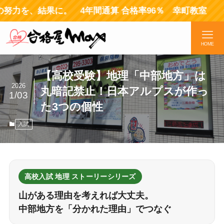
結果に。 4年間通算 合格率96％ 幸町教室 全員合格
HOME
【高校受験】地理「中部地方」は
2026
丸暗記禁止！日本アルプスが作っ
1/03
た3つの個性
入試
高校入試 地理 ストーリーシリーズ
山がある理由を考えれば大丈夫。
中部地方を「分かれた理由」でつなぐ